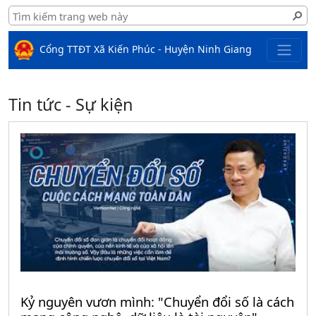
Cổng TTĐT Xã Kiến Phúc - Huyện Ninh Giang
Tin tức - Sự kiện
Kỷ nguyên vươn mình: "Chuyển đổi số là cách